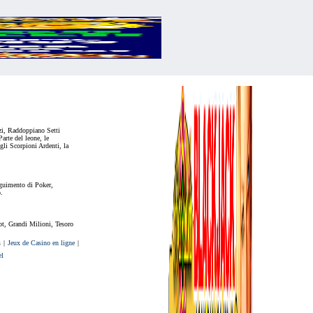
zi, Raddoppiano Setti
arte del leone, le
gli Scorpioni Ardenti, la
seguimento di Poker,
.
ot, Grandi Milioni, Tesoro
s
|
Jeux de Casino en ligne
|
el