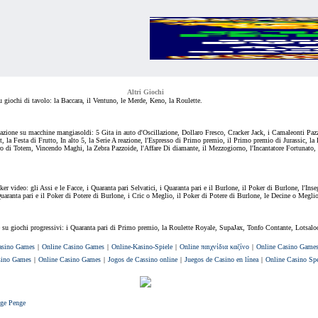
Altri Giochi
u giochi di tavolo: la Baccara, il Ventuno, le Merde, Keno, la Roulette.
mazione su macchine mangiasoldi: 5 Gita in auto d'Oscillazione, Dollaro Fresco, Cracker Jack, i Camaleonti Paz
, la Festa di Frutto, In alto 5, la Serie A reazione, l'Espresso di Primo premio, il Primo premio di Jurassic, la P
ro di Totem, Vincendo Maghi, la Zebra Pazzoide, l'Affare Di diamante, il Mezzogiorno, l'Incantatore Fortunato, 
er video: gli Assi e le Facce, i Quaranta pari Selvatici, i Quaranta pari e il Burlone, il Poker di Burlone, l'In
aranta pari e il Poker di Potere di Burlone, i Cric o Meglio, il Poker di Potere di Burlone, le Decine o Meglio
 su giochi progressivi: i Quaranta pari di Primo premio, la Roulette Royale, SupaJax, Tonfo Contante, Lotsalo
asino Games
|
Online Casino Games
|
Online-Kasino-Spiele
|
Online παιχνίδια καζίνο
|
Online Casino Game
sino Games
|
Online Casino Games
|
Jogos de Cassino online
|
Juegos de Casino en línea
|
Online Casino Sp
ige Penge