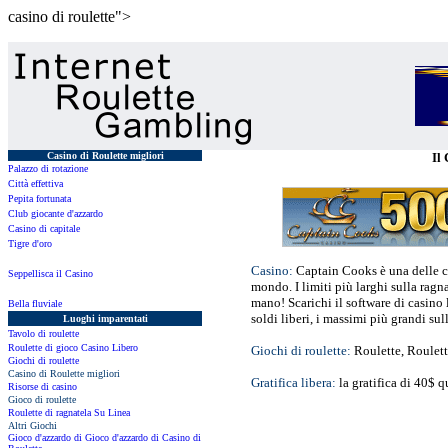
casino di roulette">
Casino di Roulette migliori
Il
Palazzo di rotazione
Città effettiva
Pepita fortunata
Club giocante d'azzardo
Casino di capitale
Tigre d'oro
Casino:
Captain Cooks è una delle c
Seppellisca il Casino
mondo. I limiti più larghi sulla rag
mano! Scarichi il software di casino l
Bella fluviale
soldi liberi, i massimi più grandi su
Luoghi imparentati
Tavolo di roulette
Roulette di gioco Casino Libero
Giochi di roulette:
Roulette, Roulett
Giochi di roulette
Casino di Roulette migliori
Gratifica libera:
la gratifica di 40$ 
Risorse di casino
Gioco di roulette
Roulette di ragnatela Su Linea
Altri Giochi
Gioco d'azzardo di Gioco d'azzardo di Casino di